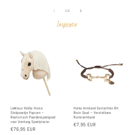
van
1
/
2
LeMieux Hobby Horse
Horka Armband Gevlochten Bit
Stokpaardje Popcorn –
Bruin Goud – Verstelbare
Realistisch Paardenspeelgoed
Ruiterarmband
voor Urenlang Speelplezier
Normale
€7,95 EUR
Normale
€76,95 EUR
prijs