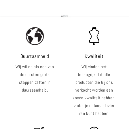
voor
voor
voor
voor
Default
Default
Default
Defaul
Title
Title
Title
Title
Duurzaamheid
Kwaliteit
Wij willen als een van
Wij vinden het
de eersten grote
belangrijk dat alle
stappen zetten in
producten die bij ons
duurzaamheid.
verkocht worden een
goede kwaliteit hebben,
zodat je er lang plezier
van kunt hebben.