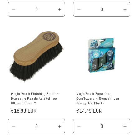
prijs
Aantal
Aantal
Aantal
Aanta
verlagen
verhogen
verlagen
verho
voor
voor
voor
voor
Default
Default
Default
Defaul
Title
Title
Title
Title
Magic Brush Finishing Brush –
MagicBrush Borstelset
Duurzame Paardenborstel voor
Cornflowers – Gemaakt van
Ultieme Glans *
Gerecycled Plastic
Normale
€18,99 EUR
Normale
€14,49 EUR
prijs
prijs
Aantal
Aantal
Aantal
Aanta
verlagen
verhogen
verlagen
verho